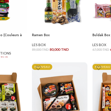
o (Couleurs à
Ramen Box
Buldak Box
LES BOX
LES BOX
80,000
TND
89,000
TND
67,000
TND
TIONS
AJOUTER AU PANIER
AJOUTER 
0
TND
ER
NOUVEAU
NOUVEAU