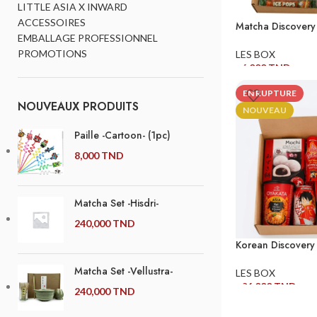
LITTLE ASIA X INWARD
ACCESSOIRES
Matcha Discovery
EMBALLAGE PROFESSIONNEL
PROMOTIONS
LES BOX
86,000
TND
AJOUTER AU PANI
EN RUPTURE
NOUVEAUX PRODUITS
NOUVEAU
Paille -Cartoon- (1pc)
8,000
TND
Matcha Set -Hisdri-
240,000
TND
Korean Discovery
Matcha Set -Vellustra-
LES BOX
106,000
TND
240,000
TND
LIRE LA SUITE