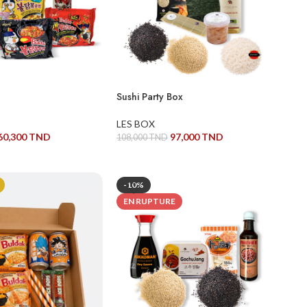
Sushi Party Box
LES BOX
60,300
TND
97,000
TND
108,000
TND
AU PANIER
AJOUTER AU PANIER
-10%
EN RUPTURE