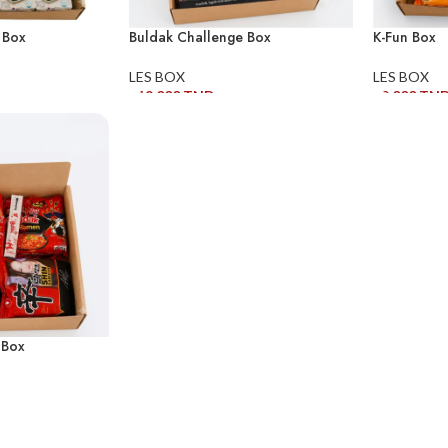
 Box
Buldak Challenge Box
K-Fun Box
LES BOX
LES BOX
119,000
TND
79,000
TN
ER
AJOUTER AU PANIER
AJOUTER 
 Box