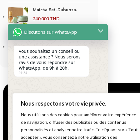
Matcha Set -Dubuoza-
240,000
TND
Discutons sur WhatsApp
Set de baguettes japonaises
-Inox- (5 paires)
Vous souhaitez un conseil ou
70,000
TND
une assistance ? Nous serons
ravis de vous répondre sur
WhatsApp, de 9h à 20h.
01:34
LOCALISATION
Nous respectons votre vie privée.
Nous utilisons des cookies pour améliorer votre expérience
24 Route de la Mar
2046 Sidi Daoud
de navigation, diffuser des publicités ou des contenus
personnalisés et analyser notre trafic. En cliquant sur « Tout
Send
"+chaty_settings.lang.emoji_picker+"
Voir sur la carte
WhatsApp
accepter », vous consentez à notre utilisation des
WhatsApp