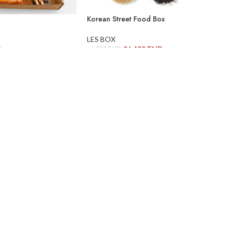
Korean Street Food Box
LES BOX
D
86,400
TND
96,000
TND
AU PANIER
LIRE LA SUITE