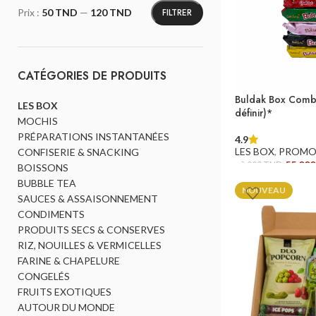
FILTRER
Prix :
50 TND
—
120 TND
CATÉGORIES DE PRODUITS
Buldak Box Comb
LES BOX
définir)*
MOCHIS
PRÉPARATIONS INSTANTANÉES
4.9
LES BOX
,
PROMO
CONFISERIE & SNACKING
55,00
60,000
TND
BOISSONS
BUBBLE TEA
AJOUTER AU PANI
NOUVEAU
SAUCES & ASSAISONNEMENT
CONDIMENTS
PRODUITS SECS & CONSERVES
RIZ, NOUILLES & VERMICELLES
FARINE & CHAPELURE
CONGELÉS
FRUITS EXOTIQUES
AUTOUR DU MONDE