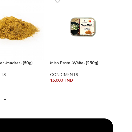
er -Madras- (50g)
Miso Paste -White- (250g)
NTS
CONDIMENTS
15,000
TND
AU PANIER
AJOUTER AU PANIER
→