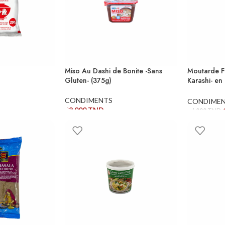
)
Miso Au Dashi de Bonite -Sans
Moutarde F
Gluten- (375g)
Karashi- en
⚠️⚠️⚠️*DD
CONDIMENTS
CONDIME
28,000
TND
14,000
TND
ER
AJOUTER AU PANIER
AJOUTER 