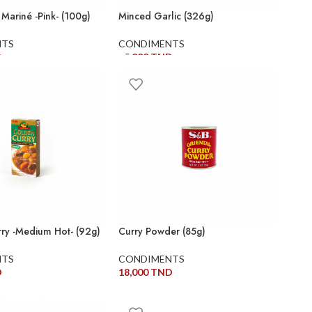
Mariné -Pink- (100g)
Minced Garlic (326g)
NTS
CONDIMENTS
D
25,000
TND
AU PANIER
AJOUTER AU PANIER
ry -Medium Hot- (92g)
Curry Powder (85g)
NTS
CONDIMENTS
D
18,000
TND
AU PANIER
AJOUTER AU PANIER