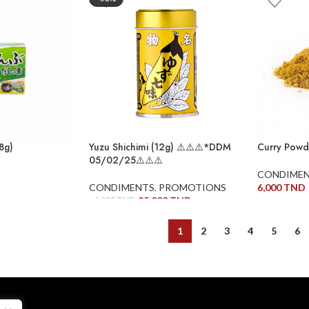
8g)
Yuzu Shichimi (12g) ⚠️⚠️⚠️*DDM
Curry Powd
05/02/25⚠️⚠️⚠️
CONDIME
CONDIMENTS
,
PROMOTIONS
6,000
TND
25,000
TND
50,000
TND
ER
AJOUTER 
AJOUTER AU PANIER
1
2
3
4
5
6