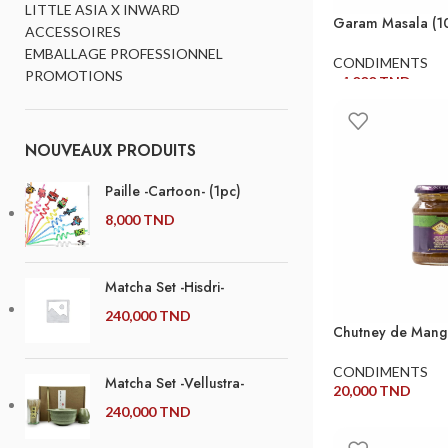
LITTLE ASIA X INWARD
Garam Masala (1
ACCESSOIRES
EMBALLAGE PROFESSIONNEL
CONDIMENTS
PROMOTIONS
14,000
TND
AJOUTER AU PANI
NOUVEAUX PRODUITS
Paille -Cartoon- (1pc)
8,000
TND
Matcha Set -Hisdri-
240,000
TND
Chutney de Mangu
CONDIMENTS
Matcha Set -Vellustra-
20,000
TND
240,000
TND
AJOUTER AU PANI