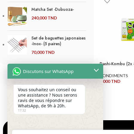
Matcha Set -Dubuoza-
240,000
TND
Set de baguettes japonaises
-Inox- (5 paires)
70,000
TND
Dashi-Kombu (2x 
Discutons sur WhatsApp
CONDIMENTS
4,000
TND
AJOUTER AU PANI
Vous souhaitez un conseil ou
une assistance ? Nous serons
ravis de vous répondre sur
WhatsApp, de 9h à 20h.
17:32