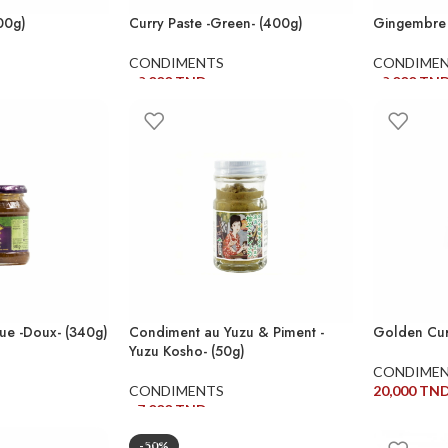
00g)
Curry Paste -Green- (400g)
Gingembre 
CONDIMENTS
CONDIME
20,000
TND
10,000
TN
ER
AJOUTER AU PANIER
AJOUTER 
e -Doux- (340g)
Condiment au Yuzu & Piment -
Golden Cur
Yuzu Kosho- (50g)
CONDIME
CONDIMENTS
20,000
TN
17,000
TND
ER
AJOUTER 
AJOUTER AU PANIER
-50%