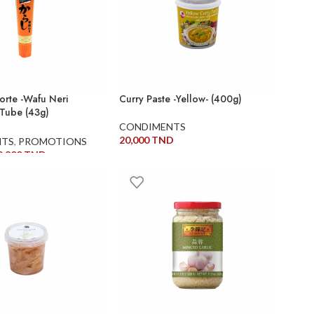
orte -Wafu Neri
Curry Paste -Yellow- (400g)
 Tube (43g)
M 27/03/26⚠️⚠️⚠️
CONDIMENTS
20,000
TND
NTS
,
PROMOTIONS
9,800
TND
AJOUTER AU PANIER
AU PANIER