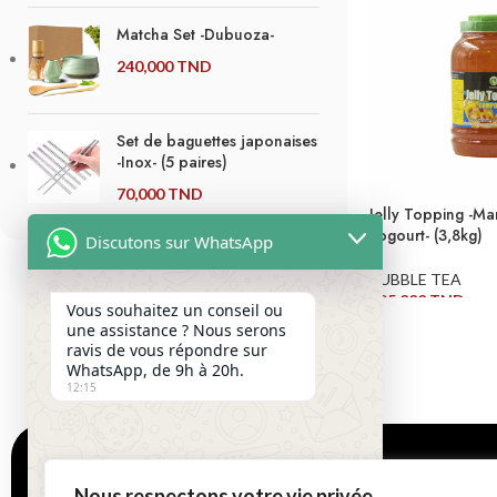
Matcha Set -Dubuoza-
240,000
TND
Set de baguettes japonaises
-Inox- (5 paires)
70,000
TND
Jelly Topping -Ma
Yogourt- (3,8kg)
Discutons sur WhatsApp
BUBBLE TEA
195,000
TND
Vous souhaitez un conseil ou
une assistance ? Nous serons
LIRE LA SUITE
ravis de vous répondre sur
WhatsApp, de 9h à 20h.
12:15
LOCALISATION
Nous respectons votre vie privée.