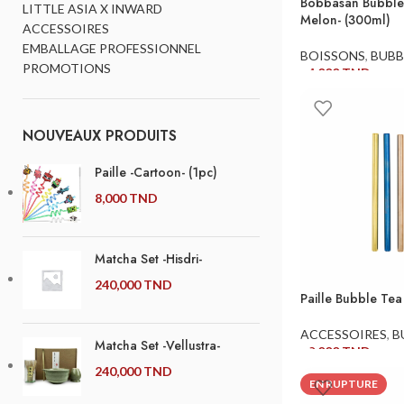
Bobbasan Bubble
LITTLE ASIA X INWARD
Melon- (300ml)
ACCESSOIRES
EMBALLAGE PROFESSIONNEL
BOISSONS
,
BUBB
PROMOTIONS
14,000
TND
AJOUTER AU PANI
NOUVEAUX PRODUITS
Paille -Cartoon- (1pc)
8,000
TND
Matcha Set -Hisdri-
240,000
TND
Paille Bubble Tea 
ACCESSOIRES
,
B
Matcha Set -Vellustra-
20,000
TND
240,000
TND
AJOUTER AU PANI
EN RUPTURE