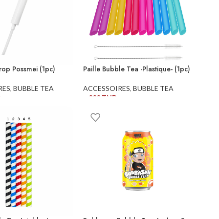
rop Possmei (1pc)
Paille Bubble Tea -Plastique- (1pc)
RES
,
BUBBLE TEA
ACCESSOIRES
,
BUBBLE TEA
D
5,000
TND
AU PANIER
AJOUTER AU PANIER