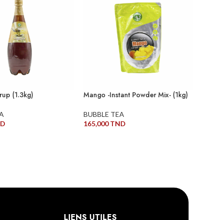
rup (1.3kg)
Mango -Instant Powder Mix- (1kg)
A
BUBBLE TEA
ND
165,000
TND
ITE
LIRE LA SUITE
LIENS UTILES