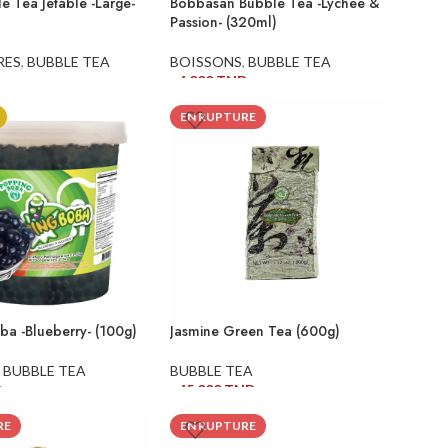
le Tea Jetable -Large-
Bobbasan Bubble Tea -Lychee &
Passion- (320ml)
RES
,
BUBBLE TEA
BOISSONS
,
BUBBLE TEA
14,000
TND
AU PANIER
AJOUTER AU PANIER
EN RUPTURE
ba -Blueberry- (100g)
Jasmine Green Tea (600g)
,
BUBBLE TEA
BUBBLE TEA
D
145,000
TND
AU PANIER
LIRE LA SUITE
RE
EN RUPTURE