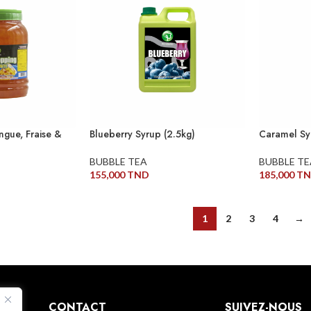
ngue, Fraise &
Blueberry Syrup (2.5kg)
Caramel Sy
BUBBLE TEA
BUBBLE TE
155,000
TND
185,000
T
LIRE LA SUITE
LIRE LA SU
1
2
3
4
→
CONTACT
SUIVEZ-NOUS