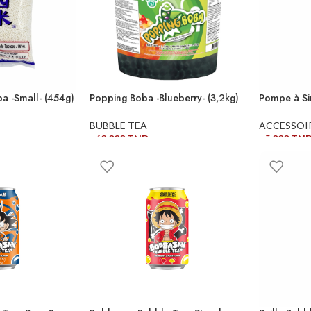
a -Small- (454g)
Popping Boba -Blueberry- (3,2kg)
Pompe à Si
BUBBLE TEA
ACCESSOI
160,000
TND
65,000
TN
ER
AJOUTER AU PANIER
AJOUTER 