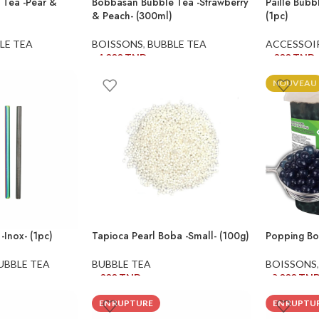
 Tea -Pear &
Bobbasan Bubble Tea -Strawberry
Paille Bubb
& Peach- (300ml)
(1pc)
LE TEA
BOISSONS
,
BUBBLE TEA
ACCESSOI
14,000
TND
2,000
TND
ER
AJOUTER AU PANIER
AJOUTER 
NOUVEAU
-Inox- (1pc)
Tapioca Pearl Boba -Small- (100g)
Popping Bo
UBBLE TEA
BUBBLE TEA
BOISSONS
7,000
TND
10,000
TN
ER
AJOUTER AU PANIER
AJOUTER 
EN RUPTURE
EN RUPTU