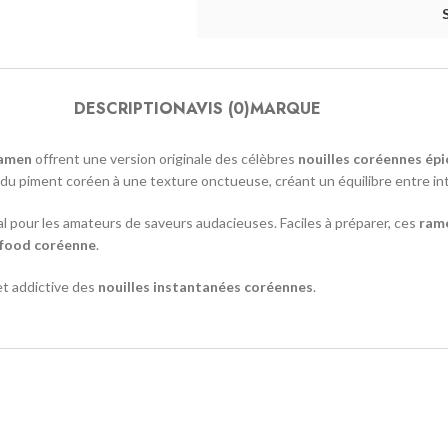
DESCRIPTION
AVIS (0)
MARQUE
Ramen
offrent une version originale des célèbres
nouilles coréennes épi
 du piment coréen à une texture onctueuse, créant un équilibre entre in
al pour les amateurs de saveurs audacieuses. Faciles à préparer, ces
ram
 food coréenne
.
t addictive des
nouilles instantanées coréennes
.