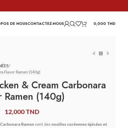
OPOS DE NOUS
CONTACTEZ-NOUS
0,000
TND
NÉES
a Flavor Ramen (140g)
icken & Cream Carbonara
r Ramen (140g)
12,000
TND
 Carbonara Ramen
sont des
nouilles coréennes épicées et