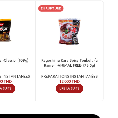
EN RUPTURE
EN R
 -Classic- (109g)
Kagoshima Kara Spicy Tonkotu-fu
Kagosh
Ramen -ANIMAL FREE- (78.5g)
S INSTANTANÉES
PRÉPARATIONS INSTANTANÉES
PRÉ
00
TND
12,000
TND
LA SUITE
LIRE LA SUITE