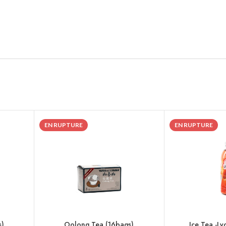
EN RUPTURE
EN RUPTURE
s)
Oolong Tea (16bags)
Ice Tea -Ly