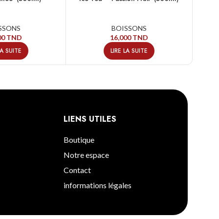
SSONS
BOISSONS
00
TND
16,000
TND
LA SUITE
LIRE LA SUITE
LIENS UTILES
Boutique
Notre espace
Contact
informations légales