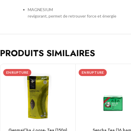
MAGNESIUM
revigorant, permet de retrouver force et énergie
PRODUITS SIMILAIRES
EN RUPTURE
EN RUPTURE
GenmaiCha -Loose- Tea (150g)
Sencha Tea (16 bag