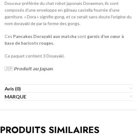
Douceur préférée du chat robot japonais Doraemon, ils sont
composés d’une enveloppe en gâteau castella fourrée d’une
garniture. « Dora » signifie gong, et ce serait sans doute l’origine du
nom dorayaki de par la forme des gongs.
Ces
Pancakes Dorayaki aux matcha
sont
garnis d’un cœur à
base de haricots rouges.
Ce paquet contient 3 Doyayaki.
🇯🇵 𝙋𝙧𝙤𝙙𝙪𝙞𝙩 𝙖𝙪 𝙅𝙖𝙥𝙖𝙣.
Avis (0)
MARQUE
PRODUITS SIMILAIRES