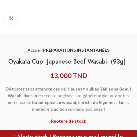
Agrandir
Accueil
PRÉPARATIONS INSTANTANÉES
Oyakata Cup -Japanese Beef Wasabi- (93g)
13,000
TND
Dégustez sans attendre ces délicieuses
nouilles Yakisoba Boeuf
Wasabi
dans une recette originale : un généreux plat aux petits
morceaux de
boeuf épicé au wasabi, enrichi de légumes,
dans la
meilleure tradition culinaire japonaise !
Rupture de stock
• Alerte stock ! Recevez un e-mail quand le