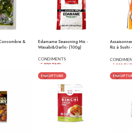
 -Concombre &
Edamame Seasoning Mix -
Assaisonne
Wasabi&Garlic- (100g)
Riz à Sushi
(75g)
CONDIMENTS
CONDIME
25,000
TND
15,000
TN
LIRE LA SUITE
LIRE LA SU
EN RUPTURE
EN RUPTU