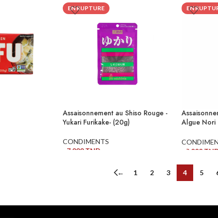
LIRE LA SU
EN RUPTURE
EN RUPTU
Assaisonnement au Shiso Rouge -
Assaisonne
Yukari Furikake- (20g)
Algue Nori
(48g)
CONDIMENTS
CONDIME
17,000
TND
13,000
TN
LIRE LA SUITE
LIRE LA SU
←
1
2
3
4
5