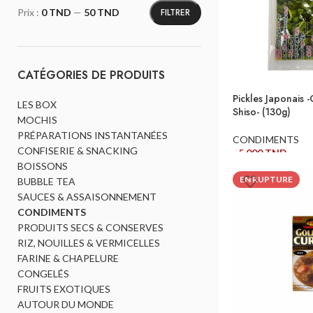
FILTRER
Prix :
0 TND
—
50 TND
CATÉGORIES DE PRODUITS
Pickles Japonais
LES BOX
Shiso- (130g)
MOCHIS
PRÉPARATIONS INSTANTANÉES
CONDIMENTS
CONFISERIE & SNACKING
15,000
TND
BOISSONS
LIRE LA SUITE
EN RUPTURE
BUBBLE TEA
SAUCES & ASSAISONNEMENT
CONDIMENTS
PRODUITS SECS & CONSERVES
RIZ, NOUILLES & VERMICELLES
FARINE & CHAPELURE
CONGELÉS
FRUITS EXOTIQUES
AUTOUR DU MONDE