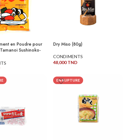
ment en Poudre pour
Dry Miso (80g)
 -Tamanoi Sushinoko-
CONDIMENTS
48,000
TND
NTS
D
LIRE LA SUITE
ITE
RE
EN RUPTURE