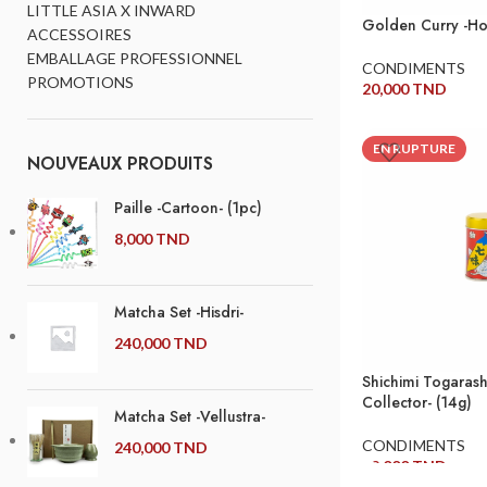
LITTLE ASIA X INWARD
Golden Curry -Hot
ACCESSOIRES
EMBALLAGE PROFESSIONNEL
CONDIMENTS
PROMOTIONS
20,000
TND
LIRE LA SUITE
EN RUPTURE
NOUVEAUX PRODUITS
Paille -Cartoon- (1pc)
8,000
TND
Matcha Set -Hisdri-
240,000
TND
Shichimi Togarashi
Collector- (14g)
Matcha Set -Vellustra-
CONDIMENTS
240,000
TND
22,000
TND