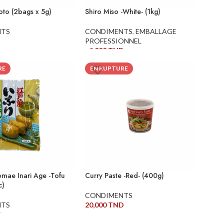
oto (2bags x 5g)
Shiro Miso -White- (1kg)
NTS
CONDIMENTS
,
EMBALLAGE
PROFESSIONNEL
38,000
TND
ITE
LIRE LA SUITE
RE
EN RUPTURE
mae Inari Age -Tofu
Curry Paste -Red- (400g)
c)
CONDIMENTS
NTS
20,000
TND
D
LIRE LA SUITE