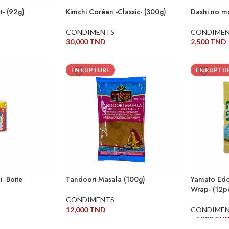
- (92g)
Kimchi Coréen -Classic- (300g)
Dashi no m
CONDIMENTS
CONDIME
30,000
TND
2,500
TND
LIRE LA SUITE
LIRE LA SU
EN RUPTURE
EN RUPTU
 -Boite
Tandoori Masala (100g)
Yamato Edo
Wrap- (12p
CONDIMENTS
12,000
TND
CONDIME
28,000
TN
LIRE LA SUITE