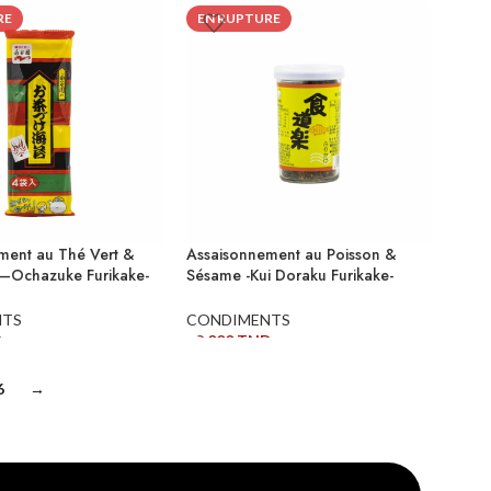
ITE
RE
EN RUPTURE
ment au Thé Vert &
Assaisonnement au Poisson &
 –Ochazuke Furikake-
Sésame -Kui Doraku Furikake-
(50g)
NTS
CONDIMENTS
D
28,000
TND
ITE
LIRE LA SUITE
6
→