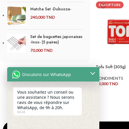
LIRE LA SUITE
EN RUPTURE
Matcha Set -Dubuoza-
240,000
TND
Set de baguettes japonaises
-Inox- (5 paires)
70,000
TND
Tofu Soft (305g)
Discutons sur WhatsApp
CONDIMENTS
18,000
TND
LIRE LA SUITE
Vous souhaitez un conseil ou
une assistance ? Nous serons
ravis de vous répondre sur
WhatsApp, de 9h à 20h.
04:24