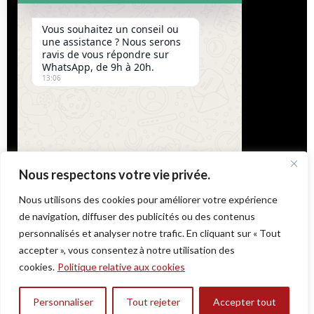
Instagram
Vous souhaitez un conseil ou
une assistance ? Nous serons
Facebook
ravis de vous répondre sur
WhatsApp, de 9h à 20h.
Tiktok
13:06
LIENS UTILES
Boutique
Notre espace
Contact
Nous respectons votre vie privée.
informations légales
Nous utilisons des cookies pour améliorer votre expérience
Send
"+chaty_settings.lang.emoji_picker+"
de navigation, diffuser des publicités ou des contenus
WhatsApp
WhatsApp
personnalisés et analyser notre trafic. En cliquant sur « Tout
Message
Message
accepter », vous consentez à notre utilisation des
cookies.
Politique relative aux cookies
Little Asia
© 2025 - Powered by
@as.agency
Hide
Personnaliser
Tout rejeter
Accepter tout
0
chaty