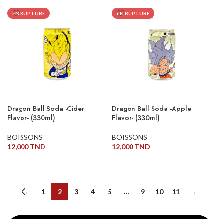
EN RUPTURE
EN RUPTURE
Dragon Ball Soda -Cider
Dragon Ball Soda -Apple
Flavor- (330ml)
Flavor- (330ml)
BOISSONS
BOISSONS
12,000
TND
12,000
TND
LIRE LA SUITE
LIRE LA SUITE
←
1
2
3
4
5
…
9
10
11
→