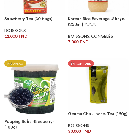
Strawberry Tea (30 bags)
Korean Rice Beverage -Sikhye-
(250ml) ⚠️⚠️⚠️
BOISSONS
11,000
TND
BOISSONS
,
CONGELÉS
7,000
TND
AJOUTER AU PANIER
AJOUTER AU PANIER
NOUVEAU
EN RUPTURE
GenmaiCha -Loose- Tea (150g)
Popping Boba -Blueberry-
BOISSONS
(100g)
30,000
TND