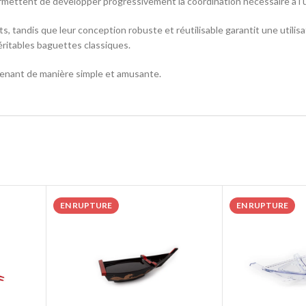
ermettent de développer progressivement la coordination nécessaire à l’u
, tandis que leur conception robuste et réutilisable garantit une utilisa
éritables baguettes classiques.
prenant de manière simple et amusante.
EN RUPTURE
EN RUPTURE