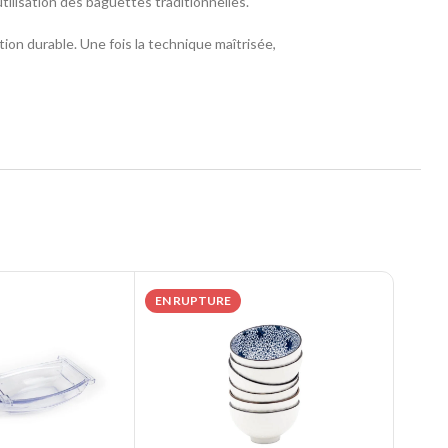
tilisation des baguettes traditionnelles.
tion durable. Une fois la technique maîtrisée,
EN RUPTURE
EN R