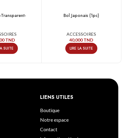
-Transparent-
Bol Japonais (1pc)
Bo
SSOIRES
ACCESSOIRES
000
TND
40,000
TND
LA SUITE
LIRE LA SUITE
LIENS UTILES
Boutique
Notre espace
Contact