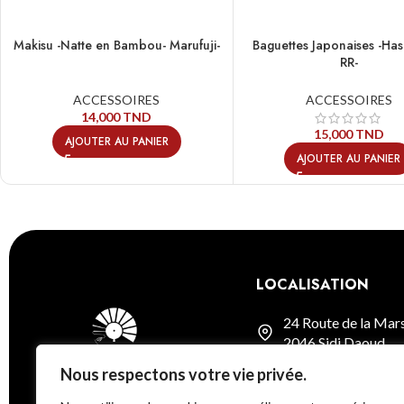
Makisu -Natte en Bambou- Marufuji-
Baguettes Japonaises -Has
RR-
ACCESSOIRES
ACCESSOIRES
14,000
TND
15,000
TND
AJOUTER AU PANIER
AJOUTER AU PANIER
LOCALISATION
24 Route de la Mar
2046 Sidi Daoud
Nous respectons votre vie privée.
Voir sur la carte