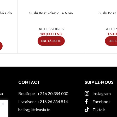
hikaido
Sushi Boat -Plastique Noir-
Sushi Boat 
ACCESSOIRES
ACCE
180,000
TND
160,
LIRE LA SUITE
LIRE 
CONTACT
SUIVEZ-NOUS
sa-
Boutique : +216 20 384 000
Instagram
Livraison : +216 26 384 814
Facebook
hello@littleasia.tn
Tiktok