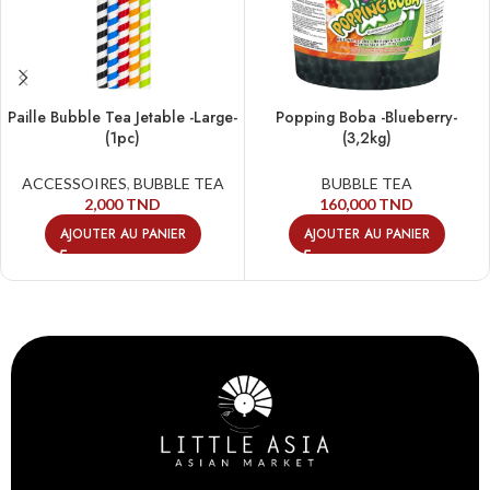
Paille Bubble Tea Jetable -Large-
Popping Boba -Blueberry-
(1pc)
(3,2kg)
ACCESSOIRES
,
BUBBLE TEA
BUBBLE TEA
2,000
TND
160,000
TND
AJOUTER AU PANIER
AJOUTER AU PANIER