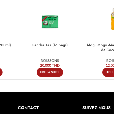
(200ml)
Sencha Tea (16 bags)
Mogu Mogu -Man
de Coco
BOISSONS
BOI
20,000
TND
12,0
LIRE LA SUITE
LIRE 
CONTACT
SUIVEZ-NOUS