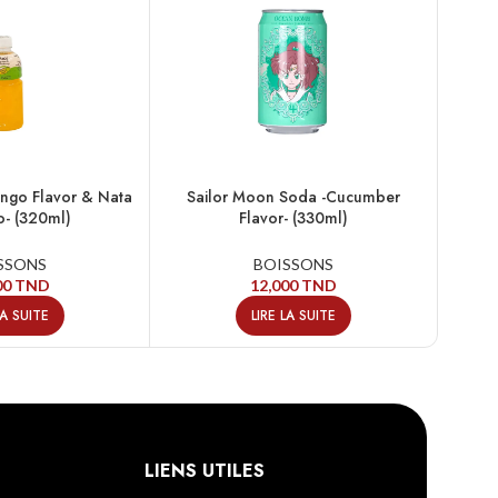
go Flavor & Nata
Sailor Moon Soda -Cucumber
Drag
- (320ml)
Flavor- (330ml)
SSONS
BOISSONS
00
TND
12,000
TND
LA SUITE
LIRE LA SUITE
LIENS UTILES