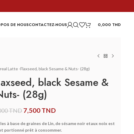
OPOS DE NOUS
CONTACTEZ-NOUS
0,000
TND
real Latte -Flaxseed, black Sesame & Nuts- (28g)
Flaxseed, black Sesame &
Nuts- (28g)
7,500
TND
000
TND
es à base de graines de Lin, de sésame noir et
aux noix est
et portionné prêt à consommer.