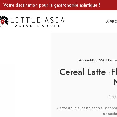
Votre destination pour la gastronomie asiatique !
À PR
Accueil
BOISSONS
Ce
Cereal Latte -
15,
Cette délicieuse boisson aux céréal
un sach