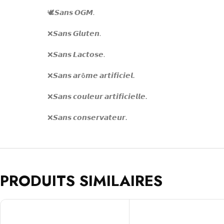
🕊𝙎𝙖𝙣𝙨 𝙊𝙂𝙈.
❌𝙎𝙖𝙣𝙨 𝙂𝙡𝙪𝙩𝙚𝙣.
❌𝙎𝙖𝙣𝙨 𝙇𝙖𝙘𝙩𝙤𝙨𝙚.
❌𝙎𝙖𝙣𝙨 𝙖𝙧
ô
𝙢𝙚 𝙖𝙧𝙩𝙞𝙛𝙞𝙘𝙞𝙚𝙡
.
❌𝙎𝙖𝙣𝙨
𝙘𝙤𝙪𝙡𝙚𝙪𝙧 𝙖𝙧𝙩𝙞𝙛𝙞𝙘𝙞𝙚𝙡𝙡𝙚
.
❌𝙎𝙖𝙣𝙨 𝙘𝙤𝙣𝙨𝙚𝙧𝙫𝙖𝙩𝙚𝙪𝙧
.
PRODUITS SIMILAIRES