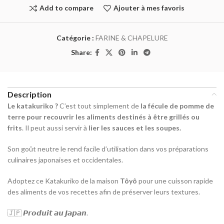
Add to compare
Ajouter à mes favoris
Catégorie :
FARINE & CHAPELURE
Share:
Description
Le katakuriko ?
C’est tout simplement de
la fécule de pomme de
terre pour recouvrir les aliments destinés à être grillés ou
frits
. Il peut aussi servir à
lier les sauces et les soupes.
Son goût neutre le rend facile d’utilisation dans vos préparations
culinaires japonaises et occidentales.
Adoptez ce Katakuriko de la maison
Tôyô
pour une cuisson rapide
des aliments de vos recettes afin de préserver leurs textures.
🇯🇵 𝙋𝙧𝙤𝙙𝙪𝙞𝙩 𝙖𝙪 𝙅𝙖𝙥𝙖𝙣.