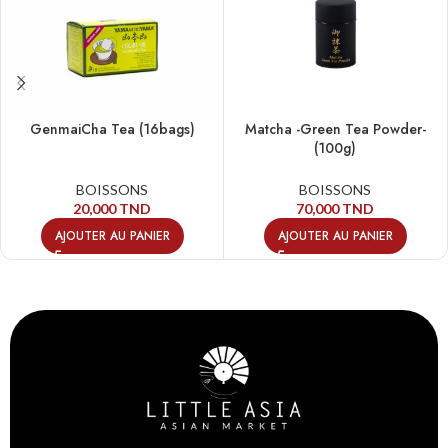
GenmaiCha Tea (16bags)
Matcha -Green Tea Powder-
(100g)
BOISSONS
BOISSONS
20,000
TND
70,000
TND
AJOUTER AU PANIER
AJOUTER AU PANIER