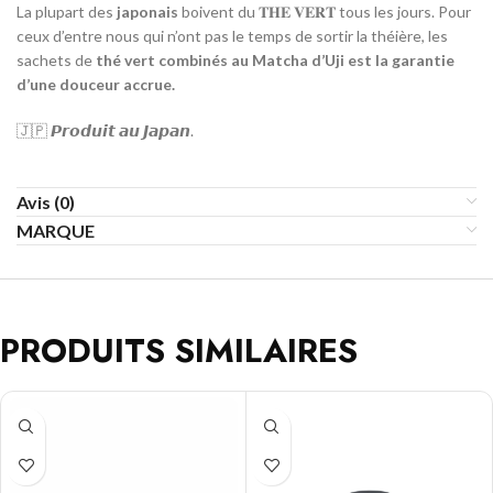
La plupart des
japonais
boivent du 𝐓𝐇𝐄 𝐕𝐄𝐑𝐓 tous les jours. Pour
ceux d’entre nous qui n’ont pas le temps de sortir la théière, les
sachets de
thé vert combinés au Matcha d’Uji est la garantie
d’une douceur accrue.
🇯🇵 𝙋𝙧𝙤𝙙𝙪𝙞𝙩 𝙖𝙪 𝙅𝙖𝙥𝙖𝙣.
Avis (0)
MARQUE
PRODUITS SIMILAIRES