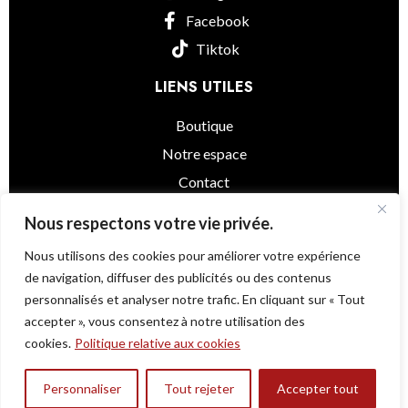
Facebook
Tiktok
LIENS UTILES
Boutique
Notre espace
Contact
informations légales
Nous respectons votre vie privée.
Nous utilisons des cookies pour améliorer votre expérience
de navigation, diffuser des publicités ou des contenus
personnalisés et analyser notre trafic. En cliquant sur « Tout
Little Asia
© 2025 - Powered by
@as.agency
accepter », vous consentez à notre utilisation des
Une question ?
cookies.
Politique relative aux cookies
Honteri Mirin -Sweet
Rupture
Personnaliser
Tout rejeter
Accepter tout
0
Cooking Seasoning-
480,000
TND
de