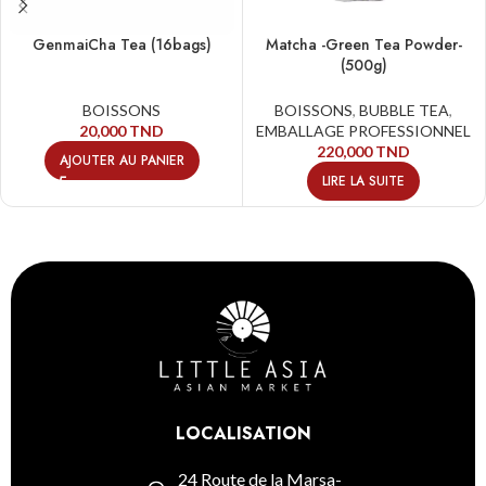
GenmaiCha Tea (16bags)
Matcha -Green Tea Powder-
(500g)
BOISSONS
BOISSONS
,
BUBBLE TEA
,
20,000
TND
EMBALLAGE PROFESSIONNEL
220,000
TND
AJOUTER AU PANIER
LIRE LA SUITE
LOCALISATION
24 Route de la Marsa-