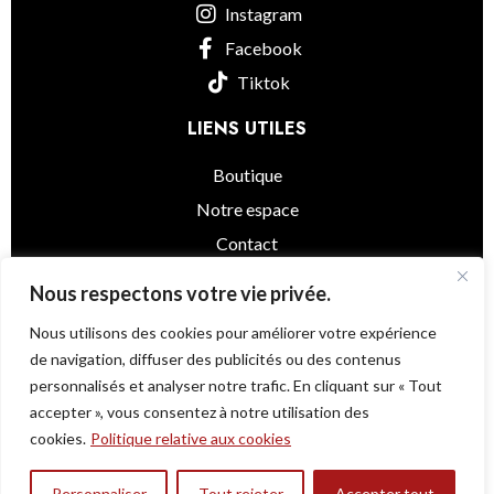
Instagram
Facebook
Tiktok
LIENS UTILES
Boutique
Notre espace
Contact
informations légales
Nous respectons votre vie privée.
Nous utilisons des cookies pour améliorer votre expérience
de navigation, diffuser des publicités ou des contenus
personnalisés et analyser notre trafic. En cliquant sur « Tout
Little Asia
© 2025 - Powered by
@as.agency
accepter », vous consentez à notre utilisation des
Une question ?
cookies.
Politique relative aux cookies
Mochi -Matcha-
Personnaliser
Tout rejeter
Accepter tout