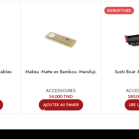
EN RUPTURE
ables-
Makisu -Natte en Bambou- Marufuji-
Sushi Boat -
ACCESSOIRES
ACCE
14,000
TND
180,
AJOUTER AU PANIER
LIRE 