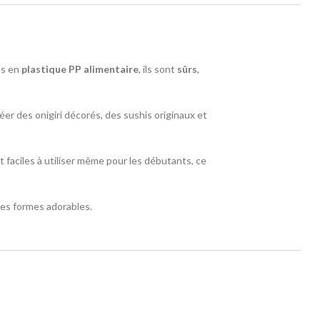
és en
plastique PP alimentaire
, ils sont
sûrs
,
réer des onigiri décorés, des sushis originaux et
 faciles à utiliser même pour les débutants, ce
des formes adorables.