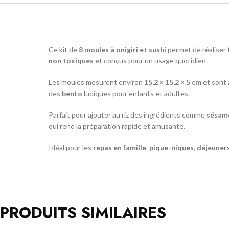
Ce kit de
8 moules à onigiri et sushi
permet de réaliser
non toxiques
et conçus pour un usage quotidien.
Les moules mesurent environ
15,2 × 15,2 × 5 cm
et sont 
des
bento
ludiques pour enfants et adultes.
Parfait pour ajouter au riz des ingrédients comme
sésam
qui rend la préparation rapide et amusante.
Idéal pour les
repas en famille
,
pique-niques
,
déjeuner
PRODUITS SIMILAIRES