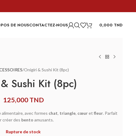
OPOS DE NOUS
CONTACTEZ-NOUS
0,000
TND
CESSOIRES
Onigiri & Sushi Kit (8pc)
 & Sushi Kit (8pc)
125,000
TND
 alimentaire, avec formes
chat
,
triangle
,
cœur
et
fleur
. Parfait
r créer des
bento
amusants.
Rupture de stock