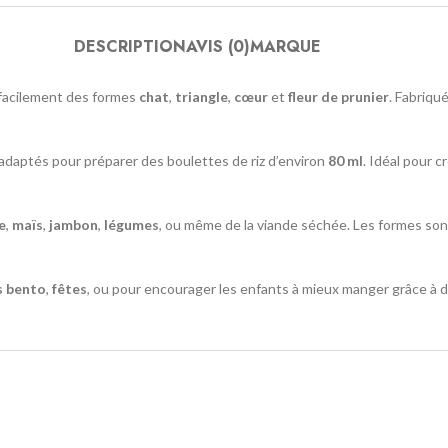
DESCRIPTION
AVIS (0)
MARQUE
 facilement des formes
chat
,
triangle
,
cœur
et
fleur de prunier
. Fabriqu
adaptés pour préparer des boulettes de riz d’environ
80 ml
. Idéal pour c
e
,
maïs
,
jambon
,
légumes
, ou même de la viande séchée. Les formes sont
s bento
,
fêtes
, ou pour encourager les enfants à mieux manger grâce à 