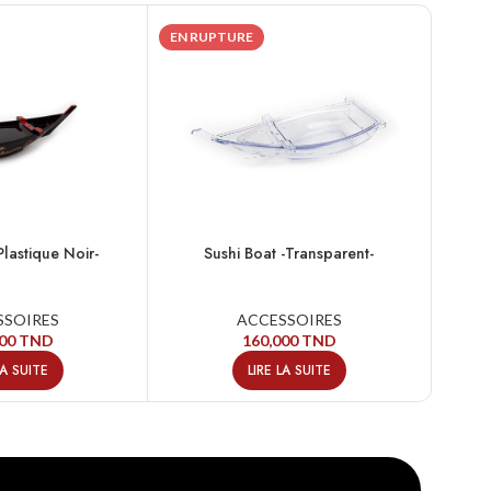
EN RUPTURE
EN R
Plastique Noir-
Sushi Boat -Transparent-
SSOIRES
ACCESSOIRES
000
TND
160,000
TND
LA SUITE
LIRE LA SUITE