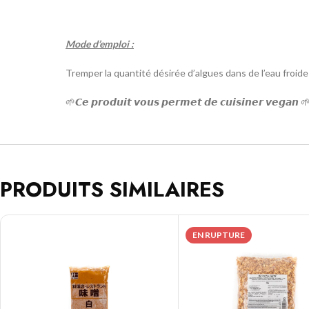
Mode d’emploi :
Tremper la quantité désirée d’algues dans de l’eau froide
🌱𝘾𝙚 𝙥𝙧𝙤𝙙𝙪𝙞𝙩 𝙫𝙤𝙪𝙨 𝙥𝙚𝙧𝙢𝙚𝙩 𝙙𝙚 𝙘𝙪𝙞𝙨𝙞𝙣𝙚𝙧 𝙫𝙚𝙜𝙖𝙣 
PRODUITS SIMILAIRES
EN RUPTURE