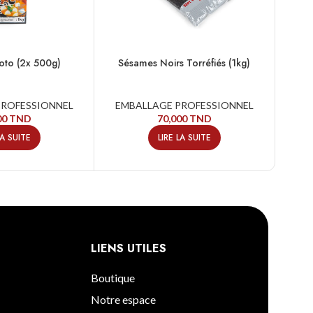
oto (2x 500g)
Sésames Noirs Torréfiés (1kg)
PROFESSIONNEL
EMBALLAGE PROFESSIONNEL
EM
00
TND
70,000
TND
LA SUITE
LIRE LA SUITE
LIENS UTILES
Boutique
Notre espace