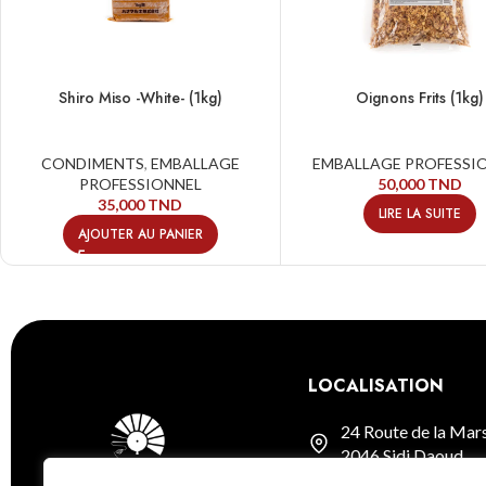
Shiro Miso -White- (1kg)
Oignons Frits (1kg)
CONDIMENTS
,
EMBALLAGE
EMBALLAGE PROFESSI
PROFESSIONNEL
50,000
TND
35,000
TND
LIRE LA SUITE
AJOUTER AU PANIER
LOCALISATION
24 Route de la Mar
2046 Sidi Daoud