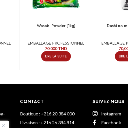
Wasabi Powder (1kg)
Dashi no m
ONNEL
EMBALLAGE PROFESSIONNEL
EMBALLAGE 
70,000
TND
70,0
LIRE LA SUITE
LIRE 
CONTACT
SUIVEZ-NOUS
sa-
Boutique : +216 20 384 000
Instagram
Livraison : +216 26 384 814
Facebook