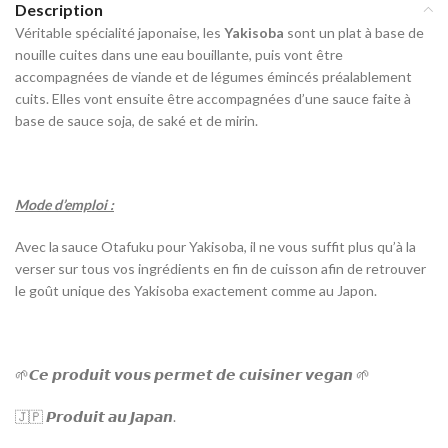
Description
Véritable spécialité japonaise, les
Yakisoba
sont un plat à base de
nouille
cuites dans une eau bouillante, puis vont être
accompagnées de viande et de légumes émincés préalablement
cuits. Elles vont ensuite être accompagnées d’une sauce faite à
base de sauce soja, de saké et de mirin.
Mode d’emploi :
Avec la sauce Otafuku pour Yakisoba, il ne vous suffit plus qu’à la
verser sur tous vos ingrédients en fin de cuisson afin de retrouver
le goût unique des Yakisoba
exactement comme
au Japon
.
🌱
𝘾𝙚
𝙥𝙧𝙤𝙙𝙪𝙞𝙩
𝙫𝙤𝙪𝙨
𝙥𝙚𝙧𝙢𝙚𝙩
𝙙𝙚
𝙘𝙪𝙞𝙨𝙞𝙣𝙚𝙧
𝙫𝙚𝙜𝙖𝙣
🌱
🇯🇵
𝙋𝙧𝙤𝙙𝙪𝙞𝙩
𝙖𝙪
𝙅𝙖𝙥𝙖𝙣
.