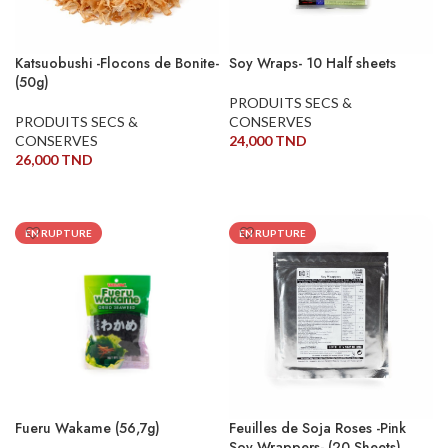
Katsuobushi -Flocons de Bonite-
Soy Wraps- 10 Half sheets
(50g)
PRODUITS SECS &
PRODUITS SECS &
CONSERVES
CONSERVES
24,000
TND
26,000
TND
LIRE LA SUITE
LIRE LA SUITE
EN RUPTURE
EN RUPTURE
Fueru Wakame (56,7g)
Feuilles de Soja Roses -Pink
Soy Wrappers- (20 Sheets)