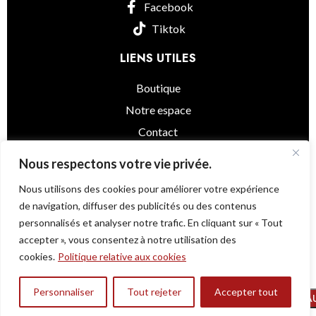
Facebook
Tiktok
LIENS UTILES
Boutique
Notre espace
Contact
informations légales
Nous respectons votre vie privée.
Nous utilisons des cookies pour améliorer votre expérience
de navigation, diffuser des publicités ou des contenus
personnalisés et analyser notre trafic. En cliquant sur « Tout
Little Asia
© 2025 - Powered by
@as.agency
accepter », vous consentez à notre utilisation des
Une question ?
cookies.
Politique relative aux cookies
Beignets
de
Personnaliser
Tout rejeter
Accepter tout
0
AJOUTER AU
18,000
TND
Crevettes
outique
Mes favoris
Panier
Mon compte