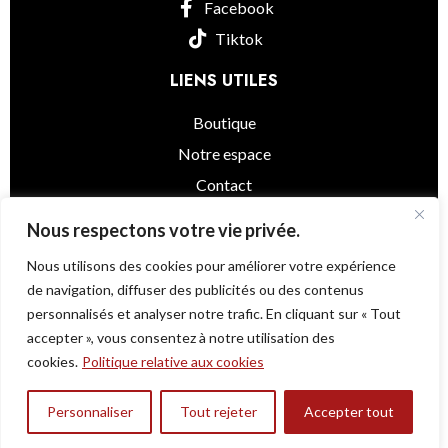
Facebook
Tiktok
LIENS UTILES
Boutique
Notre espace
Contact
informations légales
Nous respectons votre vie privée.
Nous utilisons des cookies pour améliorer votre expérience
de navigation, diffuser des publicités ou des contenus
personnalisés et analyser notre trafic. En cliquant sur « Tout
Little Asia
© 2025 - Powered by
@as.agency
accepter », vous consentez à notre utilisation des
Une question ?
cookies.
Politique relative aux cookies
Peeling 3D Gummies -
Rupture
Personnaliser
Tout rejeter
Accepter tout
0
Pokemon Strawberry-
20,000
TND
de
stock
(56g)
outique
Mes favoris
Panier
Mon compte