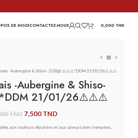
OPOS DE NOUS
CONTACTEZ-NOUS
0,000
TND
onais -Aubergine & Shiso- (130g) ⚠️⚠️⚠️*DDM 21/01/26⚠️⚠️⚠️
ais -Aubergine & Shiso-
⚠️*DDM 21/01/26⚠️⚠️⚠️
7,500
TND
000
TND
oïte
, aux couleurs vibrantes et aux saveurs bien trempées.