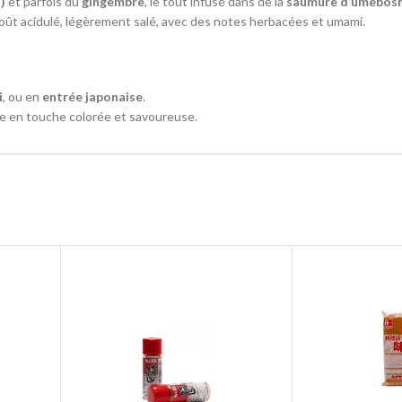
)
et parfois du
gingembre
, le tout infusé dans de la
saumure d’umebosh
goût acidulé, légèrement salé, avec des notes herbacées et umami.
i
, ou en
entrée japonaise
.
te en touche colorée et savoureuse.