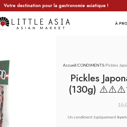
Votre destination pour la gastronomie asiatique !
À PR
Accueil
CONDIMENTS
Pickles Jap
Pickles Japon
(130g) ⚠️⚠️
15,
Un condiment typiquement
kyot