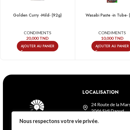
Golden Curry -Mild- (92g)
Wasabi Paste -in Tube- 
CONDIMENTS
CONDIMENTS
20,000
TND
10,000
TND
AJOUTER AU PANIER
AJOUTER AU PANIER
LOCALISATION
24 Route de la Mar
2046 Sidi Daoud
Nous respectons votre vie privée.
Voir sur la carte