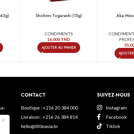
(43g)
Shichimi Togarashi (15g)
Aka Miso 
CONDIMENTS
CONDIMEN
16,000
TND
PROFE
35,0
AJOUTER AU PANIER
AJOUTER
CONTACT
SUIVEZ-NOUS
sa-
Boutique : +216 20 384 000
Instagram
Livraison : +216 26 384 814
Facebook
hello@littleasia.tn
Tiktok