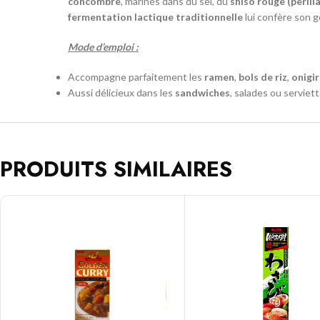
concombre
, marinés dans du sel, du
shiso rouge (perilla
fermentation lactique traditionnelle
lui confère son 
Mode d’emploi :
Accompagne parfaitement les
ramen
,
bols de riz
,
onigir
Aussi délicieux dans les
sandwiches
, salades ou serviet
PRODUITS SIMILAIRES