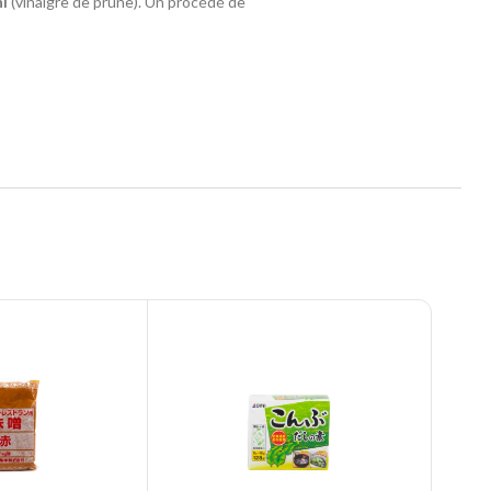
i
(vinaigre de prune). Un procédé de