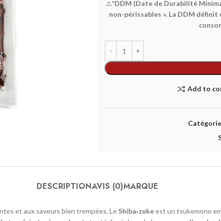
⚠️
*DDM (Date de Durabilité Minimale
non-périssables ». La DDM définit 
consom
Add to c
Catégorie
DESCRIPTION
AVIS (0)
MARQUE
rantes et aux saveurs bien trempées. Le
Shiba‑zuke
est un tsukemono emb