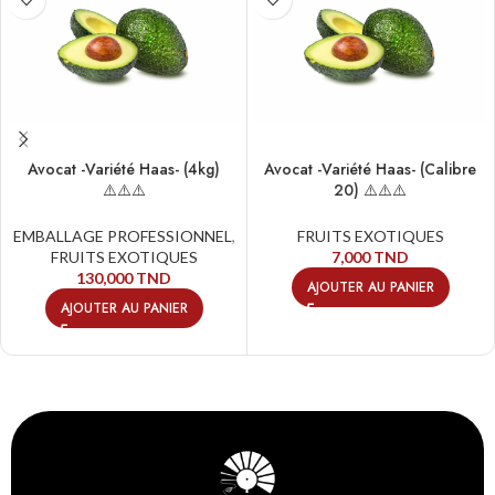
Avocat -Variété Haas- (4kg)
Avocat -Variété Haas- (Calibre
⚠️⚠️⚠️
20) ⚠️⚠️⚠️
EMBALLAGE PROFESSIONNEL
,
FRUITS EXOTIQUES
FRUITS EXOTIQUES
7,000
TND
130,000
TND
AJOUTER AU PANIER
AJOUTER AU PANIER