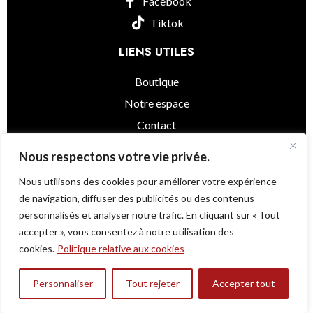
Facebook
Tiktok
LIENS UTILES
Boutique
Notre espace
Contact
informations légales
Nous respectons votre vie privée.
Nous utilisons des cookies pour améliorer votre expérience
de navigation, diffuser des publicités ou des contenus
personnalisés et analyser notre trafic. En cliquant sur « Tout
Little Asia
© 2025 - Powered by
@as.agency
accepter », vous consentez à notre utilisation des
Une question ?
cookies.
Politique relative aux cookies
Rupture
Rambutan -Litchi Chevelu-
Personnaliser
Tout rejeter
Accepter tout
0
4,000
TND
de
(1pc) ⚠️⚠️⚠️
stock
outique
Mes favoris
Panier
Mon compte