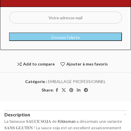
Envoyer l’alerte
Add to compare
Ajouter à mes favoris
Catégorie :
EMBALLAGE PROFESSIONNEL
Share:
Description
La fameuse 𝐒𝐀𝐔𝐂𝐄 𝐒𝐎𝐉𝐀 de 𝗞𝗶𝗸𝗸𝗼𝗺𝗮𝗻 a désormais une variante
𝐒𝐀𝐍𝐒 𝐆𝐋𝐔𝐓𝐄𝐍 ! La sauce soja est un excellent assaisonnement