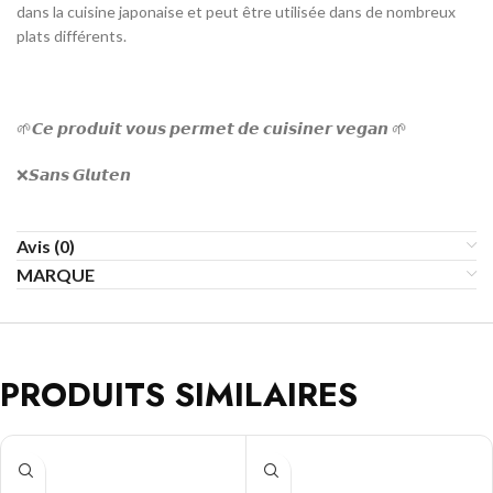
dans la cuisine japonaise et peut être utilisée dans de nombreux
plats différents.
🌱𝘾𝙚 𝙥𝙧𝙤𝙙𝙪𝙞𝙩 𝙫𝙤𝙪𝙨 𝙥𝙚𝙧𝙢𝙚𝙩 𝙙𝙚 𝙘𝙪𝙞𝙨𝙞𝙣𝙚𝙧 𝙫𝙚𝙜𝙖𝙣 🌱
❌𝙎𝙖𝙣𝙨 𝙂𝙡𝙪𝙩𝙚𝙣
Avis (0)
MARQUE
PRODUITS SIMILAIRES