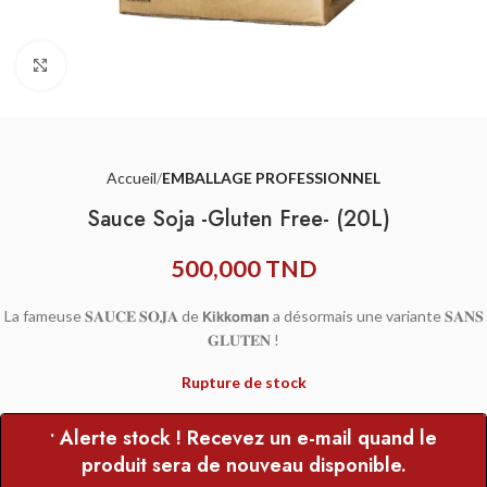
Agrandir
Accueil
EMBALLAGE PROFESSIONNEL
Sauce Soja -Gluten Free- (20L)
500,000
TND
La fameuse 𝐒𝐀𝐔𝐂𝐄 𝐒𝐎𝐉𝐀 de 𝗞𝗶𝗸𝗸𝗼𝗺𝗮𝗻 a désormais une variante 𝐒𝐀𝐍𝐒
𝐆𝐋𝐔𝐓𝐄𝐍 !
Rupture de stock
• Alerte stock ! Recevez un e-mail quand le
produit sera de nouveau disponible.