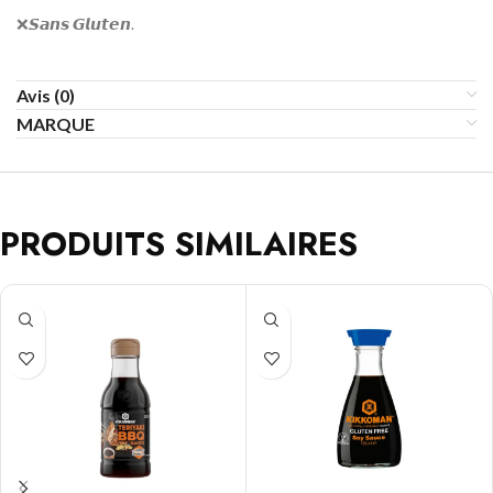
❌
𝙎𝙖𝙣𝙨 𝙂𝙡𝙪𝙩𝙚𝙣
.
Avis (0)
MARQUE
PRODUITS SIMILAIRES