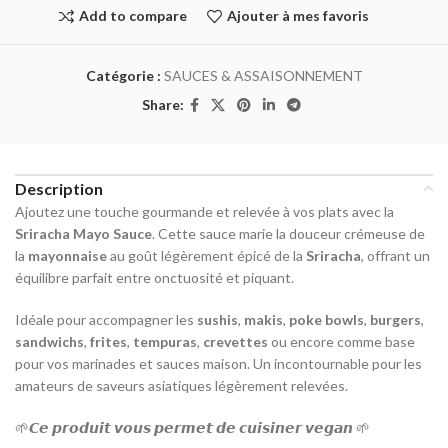
Add to compare
Ajouter à mes favoris
Catégorie :
SAUCES & ASSAISONNEMENT
Share:
Description
Ajoutez une touche gourmande et relevée à vos plats avec la
Sriracha Mayo Sauce
. Cette sauce marie la douceur crémeuse de
la
mayonnaise
au goût légèrement épicé de la
Sriracha
, offrant un
équilibre parfait entre onctuosité et piquant.
Idéale pour accompagner les
sushis
,
makis
,
poke bowls
,
burgers
,
sandwichs
,
frites
,
tempuras
,
crevettes
ou encore comme base
pour vos marinades et sauces maison. Un incontournable pour les
amateurs de saveurs asiatiques légèrement relevées.
🌱𝘾𝙚 𝙥𝙧𝙤𝙙𝙪𝙞𝙩 𝙫𝙤𝙪𝙨 𝙥𝙚𝙧𝙢𝙚𝙩 𝙙𝙚 𝙘𝙪𝙞𝙨𝙞𝙣𝙚𝙧 𝙫𝙚𝙜𝙖𝙣 🌱