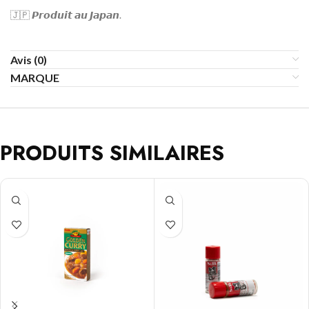
🇯🇵
𝙋𝙧𝙤𝙙𝙪𝙞𝙩
𝙖𝙪
𝙅𝙖𝙥𝙖𝙣
.
Avis (0)
MARQUE
PRODUITS SIMILAIRES