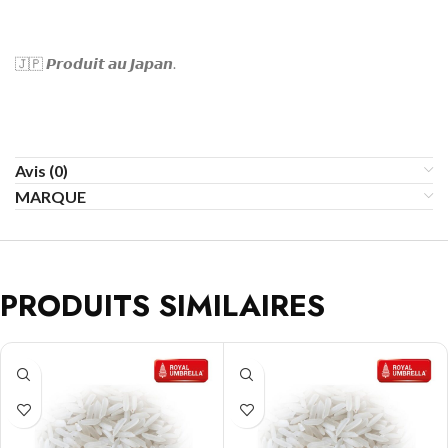
🇯🇵
𝙋𝙧𝙤𝙙𝙪𝙞𝙩
𝙖𝙪
𝙅𝙖𝙥𝙖𝙣
.
Avis (0)
MARQUE
PRODUITS SIMILAIRES