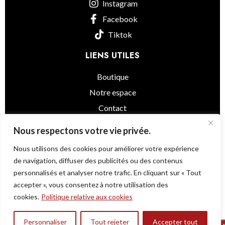
Instagram
Facebook
Tiktok
LIENS UTILES
Boutique
Notre espace
Contact
informations légales
Nous respectons votre vie privée.
Nous utilisons des cookies pour améliorer votre expérience
de navigation, diffuser des publicités ou des contenus
personnalisés et analyser notre trafic. En cliquant sur « Tout
Little Asia
© 2025 - Powered by
@as.agency
accepter », vous consentez à notre utilisation des
Une question ?
cookies.
Politique relative aux cookies
Mélange
d’épices
Personnaliser
Tout rejeter
Accepter tout
0