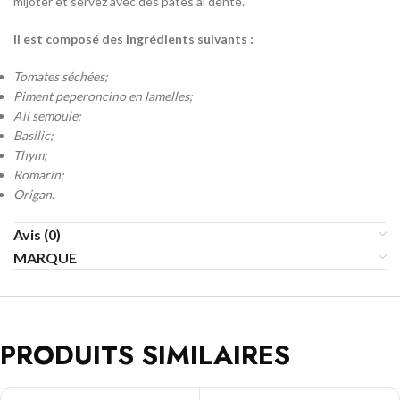
mijoter et servez avec des pâtes al dente.
Il est composé des ingrédients suivants :
Tomates séchées;
Piment peperoncino en lamelles;
Ail semoule;
Basilic;
Thym;
Romarin;
Origan.
Avis (0)
MARQUE
PRODUITS SIMILAIRES