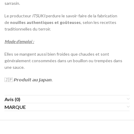
sarrasin.
Le producteur
ITSUKI
perdure le savoir-faire de la fabrication
de
nouilles authentiques et goûteuses
, selon les recettes
traditionnelles du terroir.
Mode d’emploi :
Elles se mangent aussi bien froides que chaudes et sont
généralement consommées dans un bouillon ou trempées dans
une sauce.
🇯🇵 𝙋𝙧𝙤𝙙𝙪𝙞𝙩 𝙖𝙪 𝙅𝙖𝙥𝙖𝙣.
Avis (0)
MARQUE