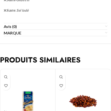
❌
𝙎𝙖𝙣𝙨
Sel I
odé
Avis (0)
MARQUE
PRODUITS SIMILAIRES